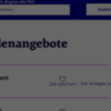
rt, Region oder PLZ
Suche
llenangebote
ant
Job anzeigen
Job speichern
t