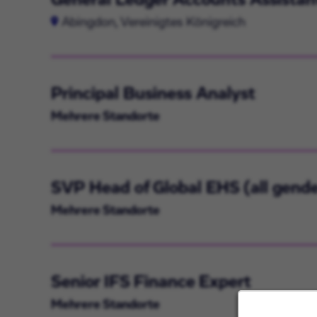
Abingdon, Vereinigtes Königreich
Principal Business Analyst
Mehrere Standorte
SVP Head of Global EHS (all gende
Mehrere Standorte
Senior IFS Finance Expert
Mehrere Standorte