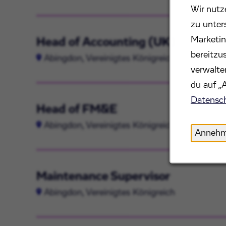
Wir nutz
zu unter
Marketin
Head of Accounting (UK)
bereitzu
Abingdon, Vereinigtes Königreich
verwalte
du auf „
Datensch
Head of FM&E
Abingdon, Vereinigtes Königreich
Anneh
Maintenance Supervisor
Abingdon, Vereinigtes Königreich