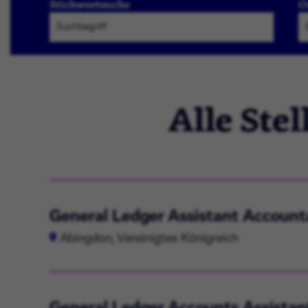
Stichwortsuche
O
Alle Ste
Suchen
General Ledger Assistant Account
Abingdon, Vereinigtes Königreich
General Ledger Accounts Assistan