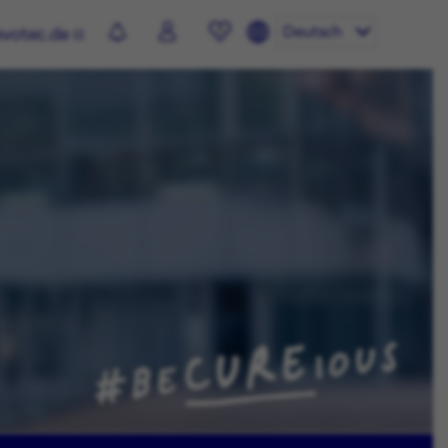
Deutsch
evotec.de
0