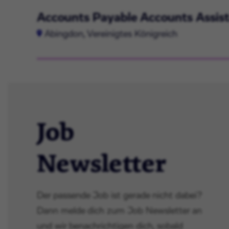
Accounts Payable Accounts Assis
Abingdon, Vereinigtes Königreich
Job
Newsletter
Der passende Job ist gerade nicht dabei?
Dann melde dich zum Job Newsletter an
und wir benachrichtigen dich, sobald