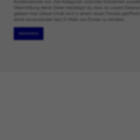
Kombinationen von Job Kategorien und/oder Standorten auswähl
Übermittlung deiner Daten bestätigst du, dass du unsere Datensch
gelesen hast (dieser Inhalt wird in einem neuen Fenster geöffnet
damit einverstanden bist, E-Mails von Evotec zu erhalten.
Abschicken