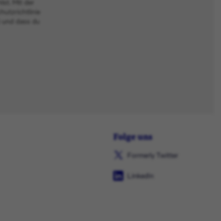
st. Mit der
utzrichtlinie
) und dass du
Folge uns
Formerly Twitter
LinkedIn