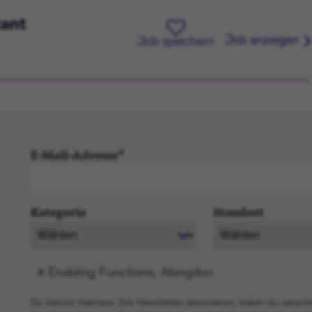
tant
Job anzeigen
Job speichern
E-Mail-Adresse
Kategorie
Standort
Enabling Functions, Abingdon
Du kannst mehrere Job Newsletter abonnieren, indem du versch