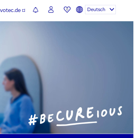
Deutsch
votec.de
0