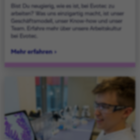
Bist Du neugierig, wie es ist, bei Evotec zu
arbeiten? Was uns einzigartig macht, ist unser
Geschäftsmodell, unser Know-how und unser
Team. Erfahre mehr über unsere Arbeitskultur
bei Evotec.
Mehr erfahren