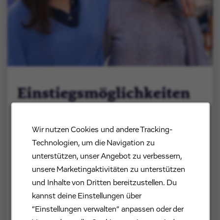
Einstiegsmöglichkeiten
Es gibt viele Möglichkeiten, bei Evotec
einzusteigen. Ganz gleich, ob Du am Anfang
Wir nutzen Cookies und andere Tracking-
Deiner Karriere stehst oder bereits über
Technologien, um die Navigation zu
umfangreiche Erfahrung verfügst. Ob mit
unterstützen, unser Angebot zu verbessern,
Promotion, Hochschulabschluss oder
unsere Marketingaktivitäten zu unterstützen
Ausbildung – in Forschung & Entwicklung,
und Inhalte von Dritten bereitzustellen. Du
Produktion oder Business Development: Wir
kannst deine Einstellungen über
bieten Dir vielfältige Einstiegsmöglichkeiten.
“Einstellungen verwalten“ anpassen oder der