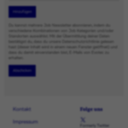
Hinzufügen
Du kannst mehrere Job Newsletter abonnieren, indem du
verschiedene Kombinationen von Job Kategorien und/oder
Standorten auswählst. Mit der Übermittlung deiner Daten
bestätigst du, dass du unsere Datenschutzrichtlinie gelesen
hast (dieser Inhalt wird in einem neuen Fenster geöffnet) und
dass du damit einverstanden bist, E-Mails von Evotec zu
erhalten.
Abschicken
Folge uns
Kontakt
Impressum
Formerly Twitter