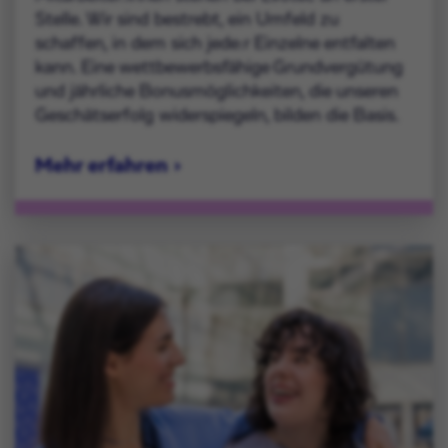
Stelle. Wir sind bestrebt, ein Umfeld zu
schaffen, in dem sich jede:r Einzelne entfalten
kann. Eine wettbewerbsfähige Grundvergütung
und jährliche Bonusmöglichkeiten, die unseren
Geschätserfolg widerspiegeln, bilden die Basis.
Mehr erfahren