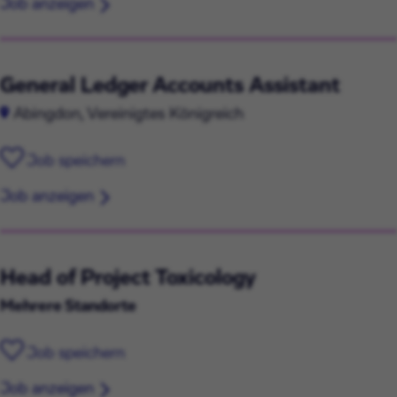
Job anzeigen
General Ledger Accounts Assistant
Abingdon, Vereinigtes Königreich
Job speichern
Job anzeigen
Head of Project Toxicology
Mehrere Standorte
Job speichern
Job anzeigen