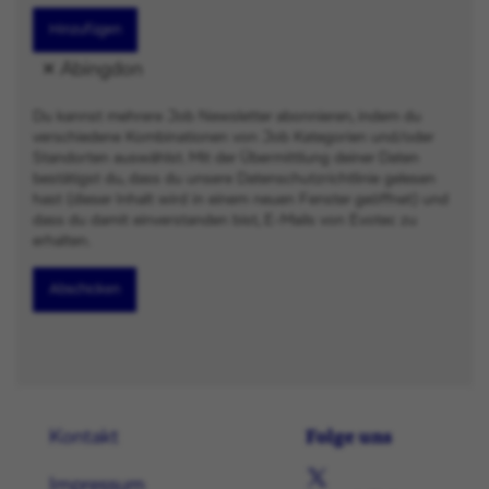
Hinzufügen
Abingdon
Du kannst mehrere Job Newsletter abonnieren, indem du
verschiedene Kombinationen von Job Kategorien und/oder
Standorten auswählst. Mit der Übermittlung deiner Daten
bestätigst du, dass du unsere Datenschutzrichtlinie gelesen
hast (dieser Inhalt wird in einem neuen Fenster geöffnet) und
dass du damit einverstanden bist, E-Mails von Evotec zu
erhalten.
Abschicken
Folge uns
Kontakt
Impressum