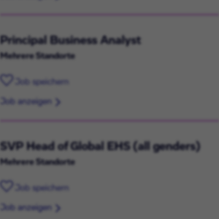
Principal Business Analyst
Mehrere Standorte
Job speichern
Job anzeigen
SVP Head of Global EHS (all genders)
Mehrere Standorte
Job speichern
Job anzeigen