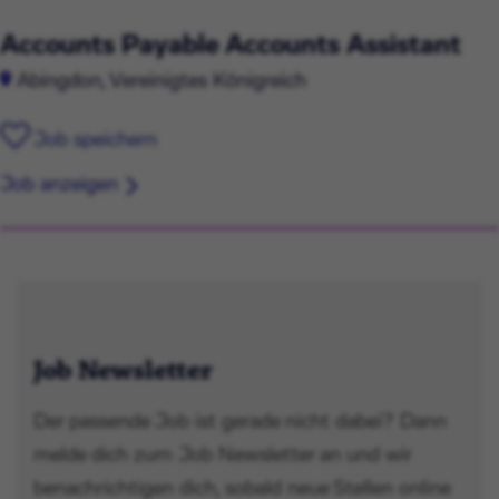
Accounts Payable Accounts Assistant
Abingdon, Vereinigtes Königreich
Job speichern
Job anzeigen
Job Newsletter
Der passende Job ist gerade nicht dabei? Dann
melde dich zum Job Newsletter an und wir
benachrichtigen dich, sobald neue Stellen online