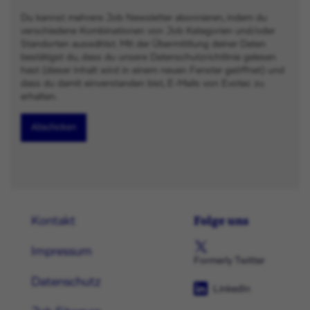
Du kannst mehrere Job Newsletter abonnieren, indem du
verschiedene Kombinationen von Job Kategorien und/oder
Standorten auswählst. Mit der Übermittlung deiner Daten
bestätigst du, dass du unsere Datenschutzrichtlinie gelesen
hast (dieser Inhalt wird in einem neuen Fenster geöffnet) und
dass du damit einverstanden bist, E-Mails von Evotec zu
erhalten.
Abschicken
Folge uns
Kontakt
Impressum
Formerly Twitter
Datenschutz
LinkedIn