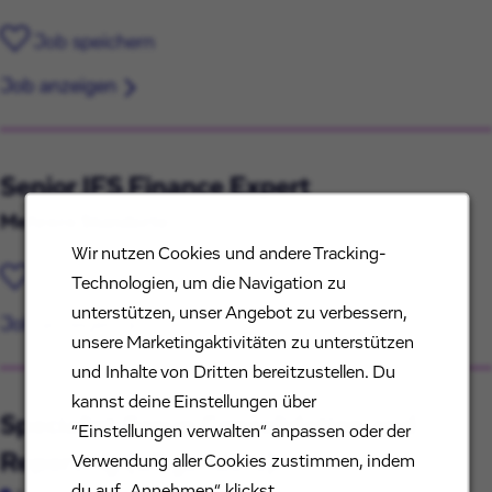
Job speichern
Job anzeigen
Senior IFS Finance Expert
Mehrere Standorte
Wir nutzen Cookies und andere Tracking-
Job speichern
Technologien, um die Navigation zu
unterstützen, unser Angebot zu verbessern,
Job anzeigen
unsere Marketingaktivitäten zu unterstützen
und Inhalte von Dritten bereitzustellen. Du
kannst deine Einstellungen über
Specialist Group Consolidation and
“Einstellungen verwalten“ anpassen oder der
Reporting (all genders)
Verwendung aller Cookies zustimmen, indem
du auf „Annehmen“ klickst.