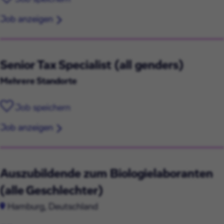
Job anzeigen
Senior Tax Specialist (all genders)
Mehrere Standorte
Job speichern
Job anzeigen
Auszubildende zum Biologielaboranten
(alle Geschlechter)
Hamburg, Deutschland