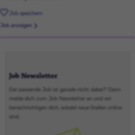
Job speichern
Job anzeigen
Job Newsletter
Der passende Job ist gerade nicht dabei? Dann
melde dich zum Job Newsletter an und wir
benachrichtigen dich, sobald neue Stellen online
sind.