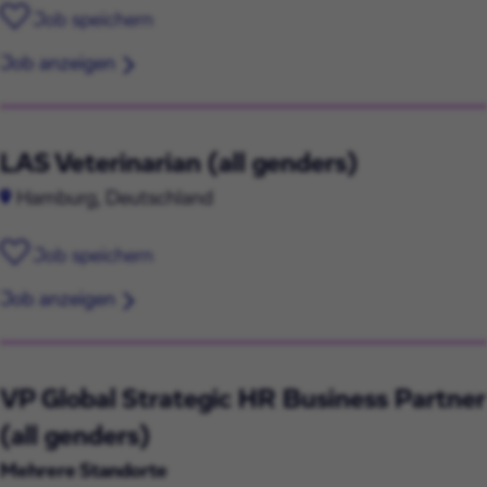
Job speichern
Job anzeigen
LAS Veterinarian (all genders)
Hamburg, Deutschland
Job speichern
Job anzeigen
VP Global Strategic HR Business Partner
(all genders)
Mehrere Standorte