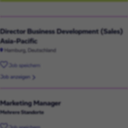
Director Business Development (Sales)
Asia-Pacific
Hamburg, Deutschland
Job speichern
Job anzeigen
Marketing Manager
Mehrere Standorte
Job speichern