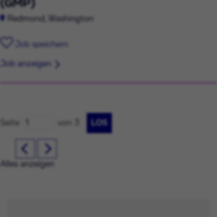
(GMP)
Redmond, Washington
Job speichern
Job anzeigen
Seite
von 3
LOS
Alles anzeigen