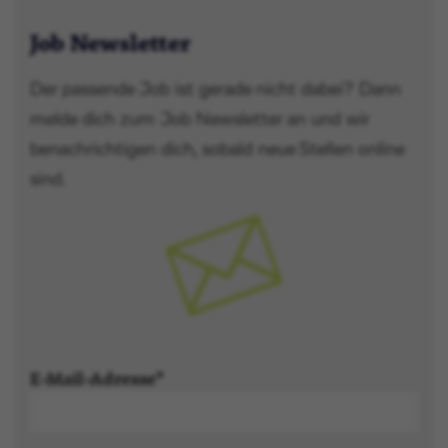
Job Newsletter
Der passende Job ist gerade nicht dabei? Dann
melde dich zum Job Newsletter an und wir
benachrichtigen dich, sobald neue Stellen online
sind.
E-Mail-Adresse