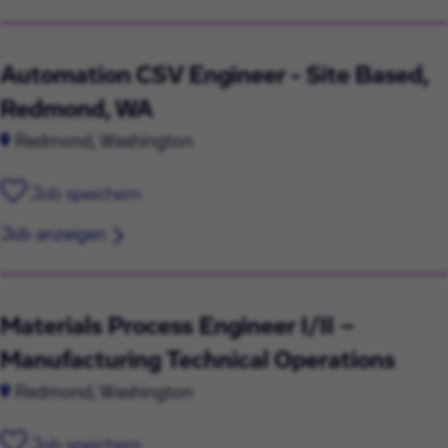
Automation CSV Engineer - Site Based,
Redmond, WA
Redmond, Washington
Job speichern
Job anzeigen
Materials Process Engineer I/II –
Manufacturing Technical Operations
Redmond, Washington
Job speichern