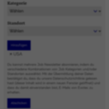
Kategorie
Standort
Hinzufügen
USA
Du kannst mehrere Job Newsletter abonnieren, indem du
verschiedene Kombinationen von Job Kategorien und/oder
Standorten auswählst. Mit der Übermittlung deiner Daten
bestätigst du, dass du unsere Datenschutzrichtlinie gelesen
hast (dieser Inhalt wird in einem neuen Fenster geöffnet) und
dass du damit einverstanden bist, E-Mails von Evotec zu
erhalten.
Abschicken