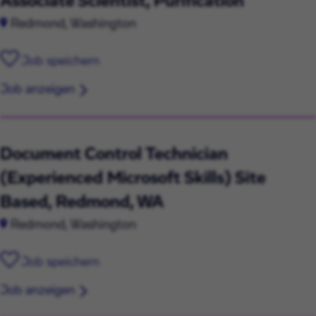
Associate Scientist, Purification
Redmond, Washington
Job speichern
Job anzeigen
Document Control Technician
(Experienced Microsoft Skills) Site
Based, Redmond, WA
Redmond, Washington
Job speichern
Job anzeigen