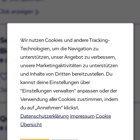
Job anzeigen
Senior Scientist I, Functional
Wir nutzen Cookies und andere Tracking-
Technologien, um die Navigation zu
Biocharacterization & Impurities
unterstützen, unser Angebot zu verbessern,
Redmond, Washington
unsere Marketingaktivitäten zu unterstützen
und Inhalte von Dritten bereitzustellen. Du
Job speichern
kannst deine Einstellungen über
Job anzeigen
“Einstellungen verwalten“ anpassen oder der
Verwendung aller Cookies zustimmen, indem
du auf „Annehmen“ klickst.
Datenschutzerklärung
Impressum
Cookie
Quality Risk Manager, QTR
Übersicht
Redmond, Washington