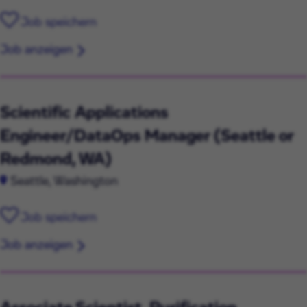
Job speichern
Job anzeigen
Scientific Applications
Engineer/DataOps Manager (Seattle or
Redmond, WA)
Seattle, Washington
Job speichern
Job anzeigen