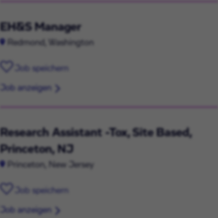
EH&S Manager
Redmond, Washington
Job speichern
Job anzeigen
Research Assistant -Tox, Site Based,
Princeton, NJ
Princeton, New Jersey
Job speichern
Job anzeigen