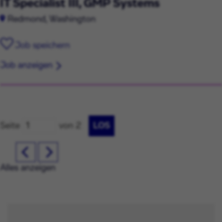
IT Specialist III, GMP Systems
Redmond, Washington
Job speichern
Job anzeigen
Seite
von 2
LOS
Alles anzeigen