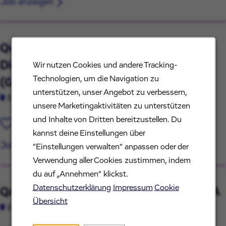
Job anzeigen
Quality Specialist Raw Material
Disposition – Quality Raw Materials
Wir nutzen Cookies und andere Tracking-
Technologien, um die Navigation zu
(GMP)
unterstützen, unser Angebot zu verbessern,
Redmond, Washington
unsere Marketingaktivitäten zu unterstützen
und Inhalte von Dritten bereitzustellen. Du
Job speichern
kannst deine Einstellungen über
Job anzeigen
“Einstellungen verwalten“ anpassen oder der
Verwendung aller Cookies zustimmen, indem
du auf „Annehmen“ klickst.
Datenschutzerklärung
Impressum
Cookie
QA Specialist, Site Based, Redmond, WA
Übersicht
Redmond, Washington