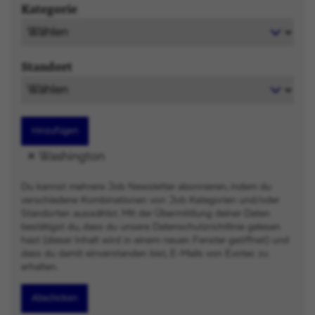
Kategorie
Standort
Hinzufügen
Washington
Du kannst mehrere Job Newsletter abonnieren, indem du
verschiedene Kombinationen von Job Kategorien und/oder
Standorten auswählst. Mit der Übermittlung deiner Daten
bestätigst du, dass du unsere Datenschutzrichtlinie gelesen
hast (dieser Inhalt wird in einem neuen Fenster geöffnet) und
dass du damit einverstanden bist, E-Mails von Evotec zu
erhalten.
Abschicken