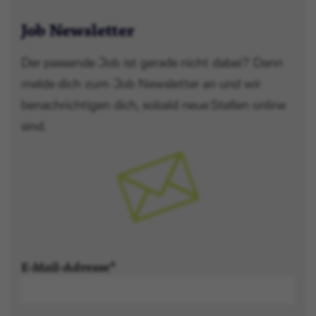
Job Newsletter
Der passende Job ist gerade nicht dabei? Dann
melde dich zum Job Newsletter an und wir
benachrichtigen dich, sobald neue Stellen online
sind.
E-Mail-Adresse