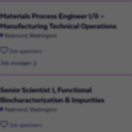
Materials Process Engineer I/II –
Manufacturing Technical Operations
Redmond, Washington
Job speichern
Job anzeigen
Senior Scientist I, Functional
Biocharacterization & Impurities
Redmond, Washington
Job speichern