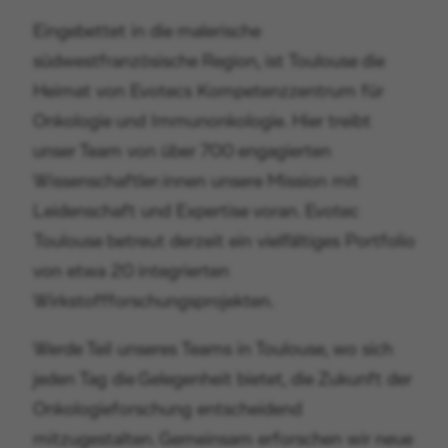
Eingebettet in die malerische
südwestfranzösische Region, ist Toulouse die
Heimat von Evotecs Kompetenzzentrum für
Onkologie und Immunonkologie. Hier treibt
unser Team von über 700 engagierten
Wissenschaftler:innen unsere Mission mit
Leidenschaft und Expertise voran. Evotec
Toulouse betreut derzeit ein vielfältiges Portfolio
von etwa 20 integrierten
Wirkstoffforschungsprojekten.
Werde Teil unseres Teams in Toulouse, wo sich
jeden Tag die Gelegenheit bietet, die Zukunft der
Onkologieforschung entscheidend
mitzugestalten. Gemeinsam erforschen wir neue