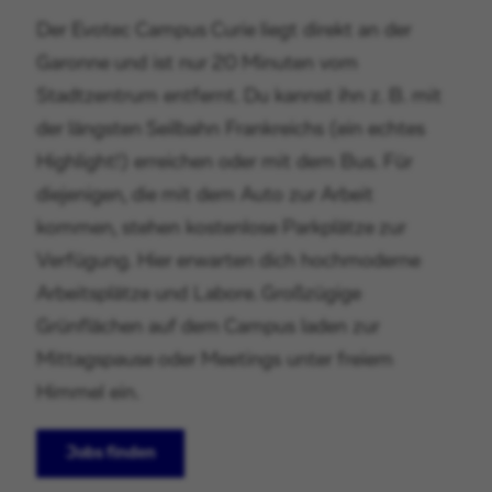
Der Evotec Campus Curie liegt direkt an der
Garonne und ist nur 20 Minuten vom
Stadtzentrum entfernt. Du kannst ihn z. B. mit
der längsten Seilbahn Frankreichs (ein echtes
Highlight!) erreichen oder mit dem Bus. Für
diejenigen, die mit dem Auto zur Arbeit
kommen, stehen kostenlose Parkplätze zur
Verfügung. Hier erwarten dich hochmoderne
Arbeitsplätze und Labore. Großzügige
Grünflächen auf dem Campus laden zur
Mittagspause oder Meetings unter freiem
Himmel ein.
Jobs finden