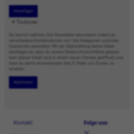
Hinzufügen
Toulouse
Du kannst mehrere Job Newsletter abonnieren, indem du
verschiedene Kombinationen von Job Kategorien und/oder
Standorten auswählst. Mit der Übermittlung deiner Daten
bestätigst du, dass du unsere Datenschutzrichtlinie gelesen
hast (dieser Inhalt wird in einem neuen Fenster geöffnet) und
dass du damit einverstanden bist, E-Mails von Evotec zu
erhalten.
Abschicken
Folge uns
Kontakt