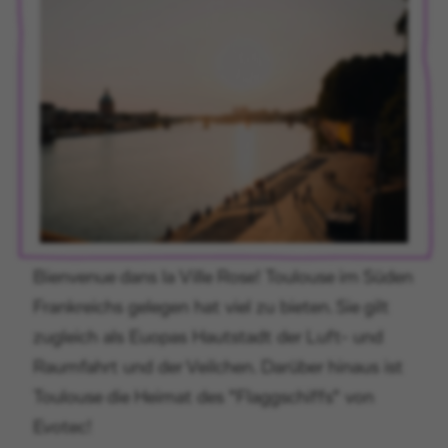
Bienvenue dans la Ville Rose! Toulouse im Süden
Frankreichs gelegen hat viel zu bieten. Sie gilt
zugleich als Euopas Hautstadt der Luft- und
Raumfahrt und der Veilchen. Darüber hinaus ist
Toulouse die Heimat des "Flaggschiffs" von
Evotec!