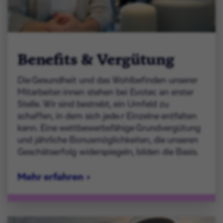
Benefits & Vergütung
Die Gesundheit und das Wohlbefinden unserer
Mitarbeiter:innen stehen bei Evotec an erster
Stelle. Wir sind bestrebt, ein Umfeld zu
schaffen, in dem sich jede:r Einzelne entfalten
kann. Eine wettbewerbsfähige Grundvergütung
und jährliche Bonusmöglichkeiten, die unseren
Geschätserfolg widerspiegeln, bilden die Basis.
Mehr erfahren