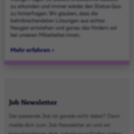
zu erkunden und immer wieder den Status Quo
zu hinterfragen. Wir glauben, dass die
bahnbrechendsten Lösungen aus echter
Neugier entstehen und genau das fördern wir
bei unseren Mitarbeiter:innen.
Mehr erfahren
Job Newsletter
Der passende Job ist gerade nicht dabei? Dann
melde dich zum Job Newsletter an und wir