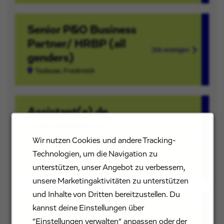
Senior P&O Business
Partner/ HRBP (all
Job anzeigen
genders)
Toulouse, Frankreich
Assistant(e) de
Laboratoire en
Préparation de
Job anzeigen
Wir nutzen Cookies und andere Tracking-
Solutions (F/M/D)
Technologien, um die Navigation zu
unterstützen, unser Angebot zu verbessern,
Toulouse, Frankreich
unsere Marketingaktivitäten zu unterstützen
und Inhalte von Dritten bereitzustellen. Du
Head of
kannst deine Einstellungen über
Manufacturing
“Einstellungen verwalten“ anpassen oder der