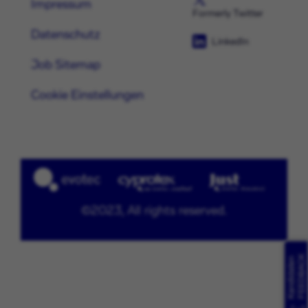
Impressum
Formerly Twitter
Datenschutz
LinkedIn
Job Sitemap
Cookie Einstellungen
©2023, All rights reserved.