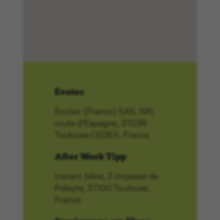
Evotec
Evotec (France) SAS, 195,
route d‘Espagne, 31036
Toulouse CEDEX, France
After Work Tipp
Instant bière, 3 Impasse de
Palayre, 31100 Toulouse,
France