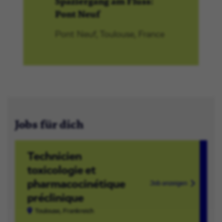
Spaziergang am Fluss:
Pont Neuf
Pont Neuf, Toulouse, France
Jobs für dich
Technicien
toxicologie et
pharmacocinétique
Job anzeigen
préclinique
Toulouse, Frankreich